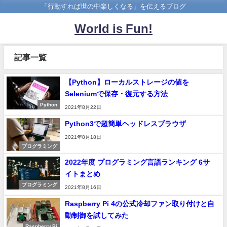
「行動すれば世の中楽しくなる」を伝えるブログ
World is Fun!
記事一覧
【Python】ローカルストレージの値を
Seleniumで保存・復元する方法
Python
2021年8月22日
Python3で超簡単ヘッドレスブラウザ
2021年8月18日
プログラミング
2022年度 プログラミング言語ランキング 6サ
イトまとめ
プログラミング
2021年8月16日
Raspberry Pi 4の公式冷却ファン取り付けと自
動制御を試してみた
Raspberry Pi