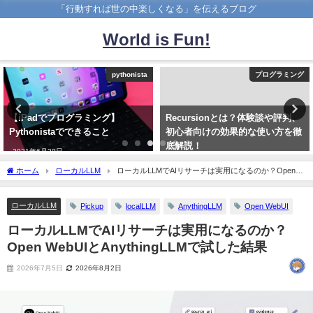
「行動すれば世の中楽しくなる」を伝えるブログ
World is Fun!
pythonista
プログラミング
【iPadでプログラミング】
Recursionとは？体験談や評判、
Pythonistaでできること
初心者向けの効果的な使い方を徹
底解説！
2021年6月20日
2022年5月30日
ホーム
ローカルLLM
ローカルLLMでAIリサーチは実用になるのか？Open
WebUIとAnythingLLMで試した結果
ローカルLLM
Pickup
localLLM
AnythingLLM
Open WebUI
ローカルLLMでAIリサーチは実用になるのか？
Open WebUIとAnythingLLMで試した結果
2026年7月5日
2026年8月2日