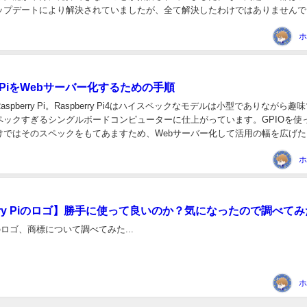
ップデートにより解決されていましたが、全て解決したわけではありませんで
erry Pi財団が202...
ホ
ry PiをWebサーバー化するための手順
spberry Pi。Raspberry Pi4はハイスペックなモデルは小型でありながら趣
ペックすぎるシングルボードコンピューターに仕上がっています。GPIOを使
けではそのスペックをもてあますため、Webサーバー化して活用の幅を広げた
回ではOSのイン...
ホ
erry Piのロゴ】勝手に使って良いのか？気になったので調べてみ
 Piのロゴ、商標について調べてみた...
ホ