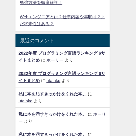
勉強方法を徹底解説！
Webエンジニアとは？仕事内容や年収は？ま
だ将来性はある？
最近のコメント
2022年度 プログラミング言語ランキング 6サ
イトまとめ
に
ホーリー
より
2022年度 プログラミング言語ランキング 6サ
イトまとめ
に
utainko
より
私に本を汚すきっかけをくれた本。
に
utainko
より
私に本を汚すきっかけをくれた本。
に
ホーリ
ー
より
私に本を汚すきっかけをくれた本。
に