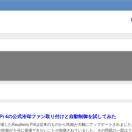
rry Pi 4の公式冷却ファン取り付けと自動制御を試してみた
に登場したRaspberry Pi4は従来のものから性能が大幅にアップデートされまし
の性能が十分に発揮できないことが指摘されていました。その問題の一部はフ