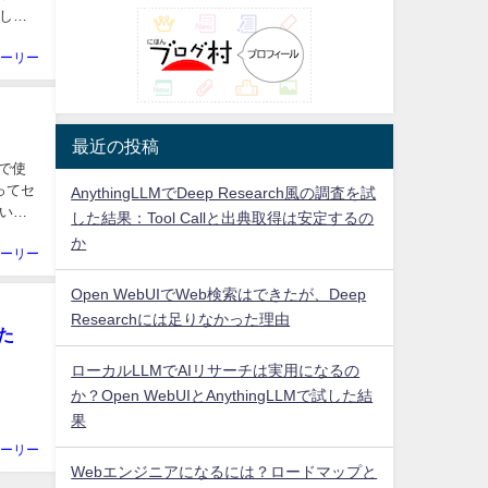
し
ーリー
最近の投稿
味で使
ってセ
AnythingLLMでDeep Research風の調査を試
いと
した結果：Tool Callと出典取得は安定するの
か
ーリー
Open WebUIでWeb検索はできたが、Deep
Researchには足りなかった理由
た
ローカルLLMでAIリサーチは実用になるの
か？Open WebUIとAnythingLLMで試した結
果
ーリー
Webエンジニアになるには？ロードマップと