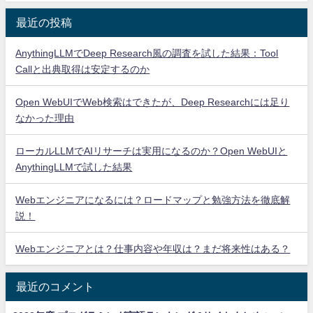
最近の投稿
AnythingLLMでDeep Research風の調査を試した結果：Tool
Callと出典取得は安定するのか
Open WebUIでWeb検索はできたが、Deep Researchには足り
なかった理由
ローカルLLMでAIリサーチは実用になるのか？Open WebUIと
AnythingLLMで試した結果
Webエンジニアになるには？ロードマップと勉強方法を徹底解
説！
Webエンジニアとは？仕事内容や年収は？まだ将来性はある？
最近のコメント