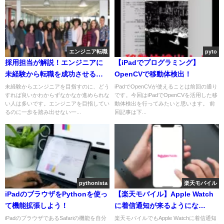
エンジニア転職
pyto
採用担当が解説！エンジニアに
【iPadでプログラミング】
未経験から転職を成功させる方
OpenCVで移動体検出！
法を徹底解説！
未経験からエンジニアを目指すのに、どう
iPadでOpenCVが使えることは前回の通り
すれば良いかわからずなかなか進められな
です。今回はiPadでOpenCVを活用した移
い人は多いです。エンジニアを目指してい
動体検出を行ってみたいと思います。 前
るのに一歩を踏み出せない一...
回記事は下...
pythonista
楽天モバイル
iPadのブラウザをPythonを使っ
【楽天モバイル】Apple Watch
て機能拡張しよう！
に着信通知が来るようにな
る！？
iPadのブラウザであるSafariの機能を自分
楽天モバイルでもApple Watchに着信通知