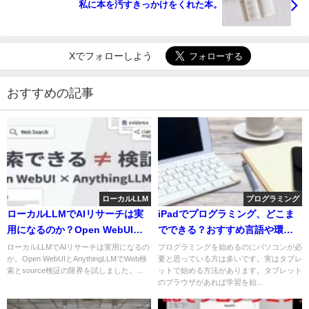
私に本を汚すきっかけをくれた本。
Xでフォローしよう
おすすめの記事
ローカルLLM
プログラミング
ローカルLLMでAIリサーチは実
iPadでプログラミング、どこま
用になるのか？Open WebUIと
でできる？おすすめ言語や環
AnythingLLMで試した結果
境、学習方法は？
ローカルLLMでAIリサーチは実用になるの
プログラミングを始めるのにパソコンが必
か。Open WebUIとAnythingLLMでWeb検
要と思っている方は多いです。実はタブレ
索とsource検証の限界を試しました。...
ットで始める方法があります。タブレット
のブラウザがあれば学習を始...