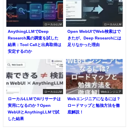
ローカルLLM
ローカルLLM
AnythingLLMでDeep
Open WebUIでWeb検索はで
Research風の調査を試した
きたが、Deep Researchには
結果：Tool Callと出典取得は
足りなかった理由
安定するのか
ローカルLLM
Webエンジニア
ローカルLLMでAIリサーチは
Webエンジニアになるには？
実用になるのか？Open
ロードマップと勉強方法を徹
WebUIとAnythingLLMで試
底解説！
した結果