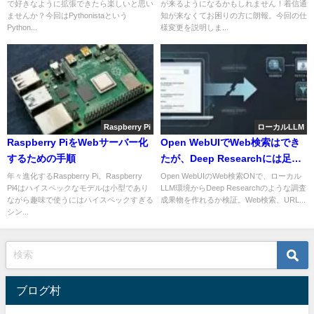
で好きなように拡張できたら楽しいと思い
が来るようになるかもしれません！着信通
ませんか？今回はPythonistaという
知が来なくてお困りの方に朗報。今回の仕
Python...
様変更を説明しま...
Raspberry Pi
ローカルLLM
Raspberry PiをWebサーバー化
Open WebUIでWeb検索はでき
するための手順
たが、Deep Researchには足り
なかった理由
年々進化するRaspberry Pi。Raspberry
Open WebUIのWeb検索ONで、ローカル
Pi4はハイスペックなモデルは小型であり
LLM環境からDeep Researchのような調査
ながら趣味で使うにはハイスペックすぎる
成果物を作れるか検証。Web検索、URL...
シン...
ブログ村