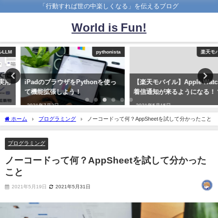
「行動すれば世の中楽しくなる」を伝えるブログ
World is Fun!
pythonista
楽天モバイル
iPadのブラウザをPythonを使っ
【楽天モバイル】Apple Watchに
て機能拡張しよう！
着信通知が来るようになる！？
2021年7月2日
2021年5月15日
ホーム
プログラミング
ノーコードって何？AppSheetを試して分かったこと
プログラミング
ノーコードって何？AppSheetを試して分かった
こと
2021年5月19日
2021年5月31日