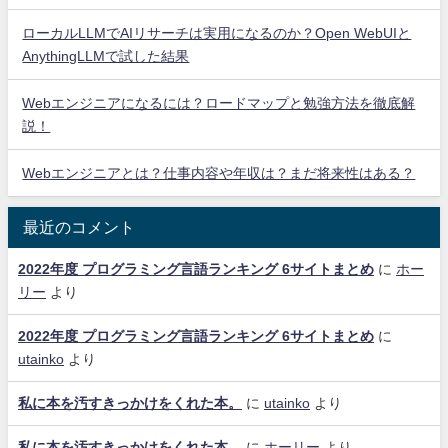
ローカルLLMでAIリサーチは実用になるのか？Open WebUIと
AnythingLLMで試した結果
Webエンジニアになるには？ロードマップと勉強方法を徹底解
説！
Webエンジニアとは？仕事内容や年収は？まだ将来性はある？
最近のコメント
2022年度 プログラミング言語ランキング 6サイトまとめ
に
ホー
リー
より
2022年度 プログラミング言語ランキング 6サイトまとめ
に
utainko
より
私に本を汚すきっかけをくれた本。
に
utainko
より
私に本を汚すきっかけをくれた本。
に
ホーリー
より