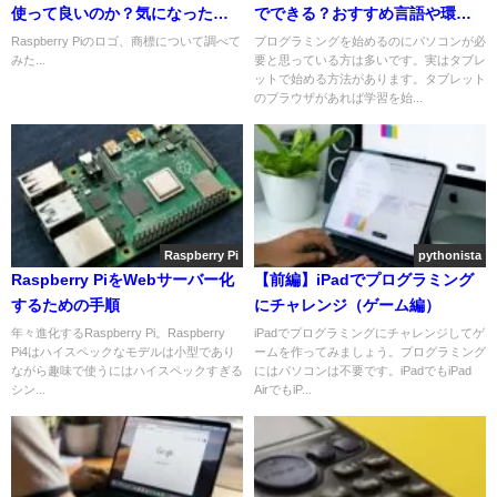
使って良いのか？気になったの
でできる？おすすめ言語や環
で調べてみた
境、学習方法は？
Raspberry Piのロゴ、商標について調べて
プログラミングを始めるのにパソコンが必
みた...
要と思っている方は多いです。実はタブレ
ットで始める方法があります。タブレット
のブラウザがあれば学習を始...
Raspberry Pi
pythonista
Raspberry PiをWebサーバー化
【前編】iPadでプログラミング
するための手順
にチャレンジ（ゲーム編）
年々進化するRaspberry Pi。Raspberry
iPadでプログラミングにチャレンジしてゲ
Pi4はハイスペックなモデルは小型であり
ームを作ってみましょう。プログラミング
ながら趣味で使うにはハイスペックすぎる
にはパソコンは不要です。iPadでもiPad
シン...
AirでもiP...