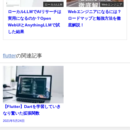
ローカルLLM
Webエンジニア
ローカルLLMでAIリサーチは
Webエンジニアになるには？
実用になるのか？Open
ロードマップと勉強方法を徹
WebUIとAnythingLLMで試
底解説！
した結果
flutter
の関連記事
【Flutter】Dartを学習していき
なり驚いた拡張関数
2021年5月24日