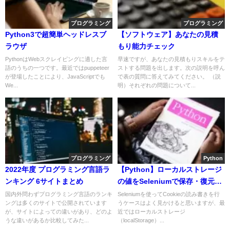
プログラミング
プログラミング
Python3で超簡単ヘッドレスブ
【ソフトウェア】あなたの見積
ラウザ
もり能力チェック
PythonはWebスクレイピングに適した言
早速ですが、あなたの見積もりスキルをテ
語のうちの一つです。最近ではpuppeteer
ストする問題を出します。次の説明を呼ん
が登場したことにより、JavaScriptでも
で表の質問に答えてみてください。 （説
We...
明）それぞれの問題について...
プログラミング
Python
2022年度 プログラミング言語ラ
【Python】ローカルストレージ
ンキング 6サイトまとめ
の値をSeleniumで保存・復元す
る方法
国内外問わずプログラミング言語のランキ
Seleniumを使ってCookieの読み書きを行
ングは多くのサイトで公開されています
うケースはよく見かけると思いますが、最
が、サイトによっての違いがあり、どのよ
近ではローカルストレージ
うな違いがあるか比較してみた...
（localStorage）...