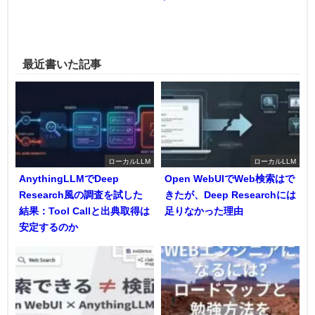
最近書いた記事
ローカルLLM
ローカルLLM
AnythingLLMでDeep
Open WebUIでWeb検索はで
Research風の調査を試した
きたが、Deep Researchには
結果：Tool Callと出典取得は
足りなかった理由
安定するのか