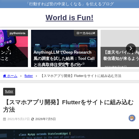
「行動すれば世の中楽しくなる」を伝えるブログ
World is Fun!
ローカルLLM
楽天モバイル
AnythingLLMでDeep Research
【楽天モバイル】Apple Watchに
風の調査を試した結果：Tool Call
着信通知が来るようになる！？
と出典取得は安定するのか
2021年5月15日
2026年8月2日
ホーム
flutter
【スマホアプリ開発】Flutterをサイトに組み込む方法
flutter
【スマホアプリ開発】Flutterをサイトに組み込む
方法
2021年5月17日
2026年7月5日