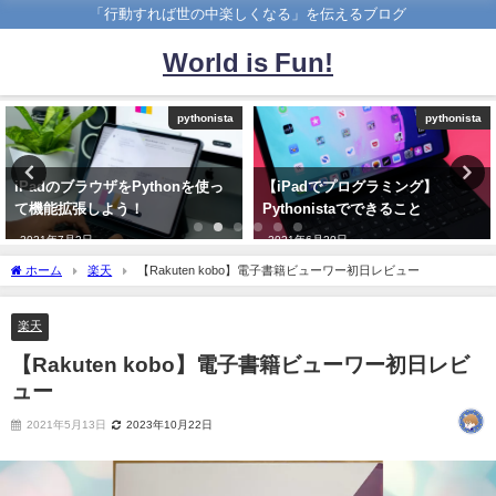
「行動すれば世の中楽しくなる」を伝えるブログ
World is Fun!
pythonista
ローカルLLM
【iPadでプログラミング】
AnythingLLMでDeep Research
Pythonistaでできること
風の調査を試した結果：Tool Call
と出典取得は安定するのか
2021年6月20日
2026年8月2日
ホーム
楽天
【Rakuten kobo】電子書籍ビューワー初日レビュー
楽天
【Rakuten kobo】電子書籍ビューワー初日レビ
ュー
2021年5月13日
2023年10月22日