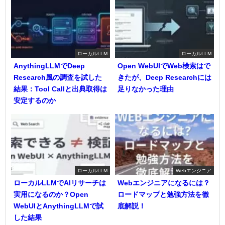
ローカルLLM
ローカルLLM
AnythingLLMでDeep
Open WebUIでWeb検索はで
Research風の調査を試した
きたが、Deep Researchには
結果：Tool Callと出典取得は
足りなかった理由
安定するのか
ローカルLLM
Webエンジニア
ローカルLLMでAIリサーチは
Webエンジニアになるには？
実用になるのか？Open
ロードマップと勉強方法を徹
WebUIとAnythingLLMで試
底解説！
した結果