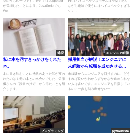
語のうちの一つです。最近ではpuppeteer
Pi4はハイスペックなモデルは小型であり
が登場したことにより、JavaScriptでも
ながら趣味で使うにはハイスペックすぎる
We...
シン...
雑記
エンジニア転職
私に本を汚すきっかけをくれた
採用担当が解説！エンジニアに
本。
未経験から転職を成功させる方
法を徹底解説！
本に書き込むことに抵抗のあった私が変わ
未経験からエンジニアを目指すのに、どう
れたのは１冊の本との出会いでした。佐藤
すれば良いかわからずなかなか進められな
優さんの「読書の技術」から得たことを紹
い人は多いです。エンジニアを目指してい
介します。...
るのに一歩を踏み出せない一...
プログラミング
pythonista