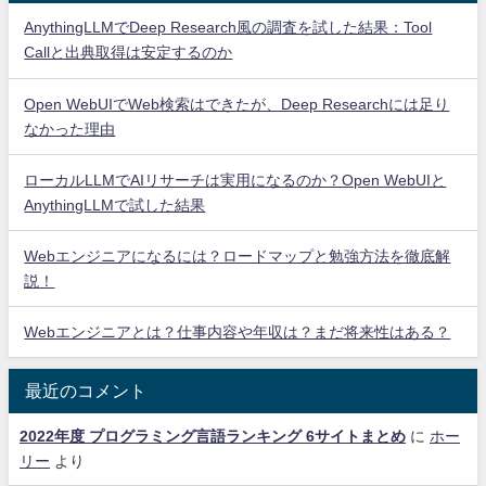
AnythingLLMでDeep Research風の調査を試した結果：Tool
Callと出典取得は安定するのか
Open WebUIでWeb検索はできたが、Deep Researchには足り
なかった理由
ローカルLLMでAIリサーチは実用になるのか？Open WebUIと
AnythingLLMで試した結果
Webエンジニアになるには？ロードマップと勉強方法を徹底解
説！
Webエンジニアとは？仕事内容や年収は？まだ将来性はある？
最近のコメント
2022年度 プログラミング言語ランキング 6サイトまとめ
に
ホー
リー
より