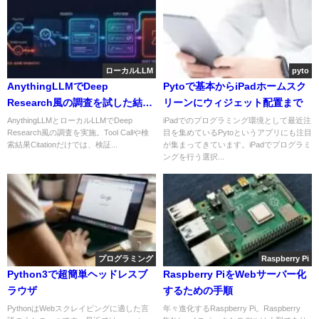
ローカルLLM
pyto
AnythingLLMでDeep
Pytoで基本からiPadホームスク
Research風の調査を試した結
リーンにウィジェット配置まで
果：Tool Callと出典取得は安定
AnythingLLMとローカルLLMでDeep
iPadでのプログラミング環境として最近注
Research風の調査を実施。Tool Callや検
目を集めているPytoというアプリにも注目
するのか
索結果Citationだけでは、検証...
が集まってきています。iPadでプログラミ
ングを行う選択...
プログラミング
Raspberry Pi
Python3で超簡単ヘッドレスブ
Raspberry PiをWebサーバー化
ラウザ
するための手順
PythonはWebスクレイピングに適した言
年々進化するRaspberry Pi。Raspberry