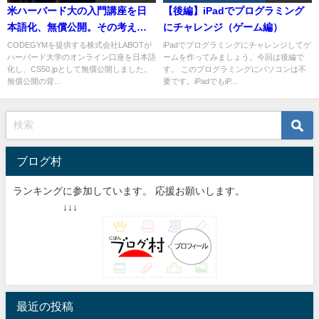
米ハーバード大の入門講座を日
【後編】iPadでプログラミング
本語化、無償公開。その考えに
にチャレンジ（ゲーム編）
感動したのでまとめてみた
CODEGYMを提供する株式会社LABOTが
iPadでプログラミングにチャレンジしてゲ
ハーバード大学のオンライン口座を日本語
ームを作ってみましょう。今回は後編で
化し、CS50.jpとして無償公開しました。
す。 このプログラミングにパソコンは不
無償公開の背...
要です。iPadでもiP...
ブログ村
ランキングに参加しています。 応援お願いします。
↓↓↓
最近の投稿